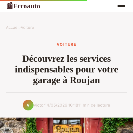
Eccoauto
📰
Accueil
›
Voiture
VOITURE
Découvrez les services
indispensables pour votre
garage à Roujan
Victor
14/05/2026 10:18
11 min de lecture
V