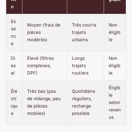
n
Es
Moyen (frais de
Très courts
Non
se
pièces
trajets
éligib
nc
modérés)
urbains
le
e
Di
Élevé (filtres
Longs
Non
es
complexes,
trajets
éligib
el
DPF)
routiers
le
Éligib
Éle
Très bas (pas
Quotidiens
le
ctr
de vidange, peu
réguliers,
selon
iqu
de pièces
recharge
reven
e
mobiles)
possible
us