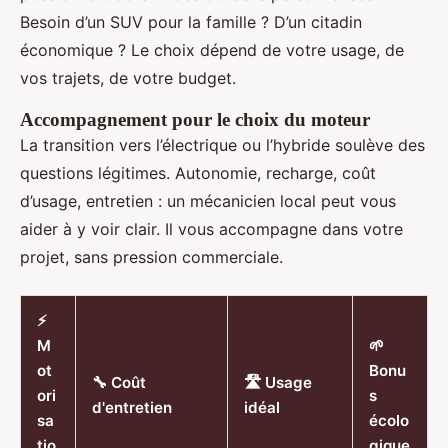
Besoin d’un SUV pour la famille ? D’un citadin
économique ? Le choix dépend de votre usage, de
vos trajets, de votre budget.
Accompagnement pour le choix du moteur
La transition vers l’électrique ou l’hybride soulève des
questions légitimes. Autonomie, recharge, coût
d’usage, entretien : un mécanicien local peut vous
aider à y voir clair. Il vous accompagne dans votre
projet, sans pression commerciale.
⚡
M
🌱
ot
Bonu
🔧 Coût
🛣️ Usage
ori
s
d'entretien
idéal
sa
écolo
tio
gique