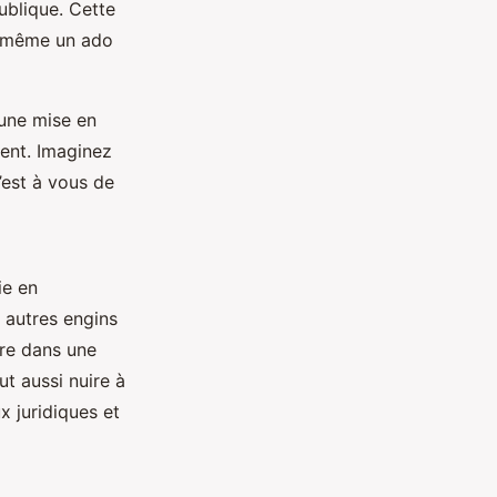
publique. Cette
i, même un ado
 une mise en
dent. Imaginez
’est à vous de
ie en
t autres engins
tre dans une
ut aussi nuire à
x juridiques et