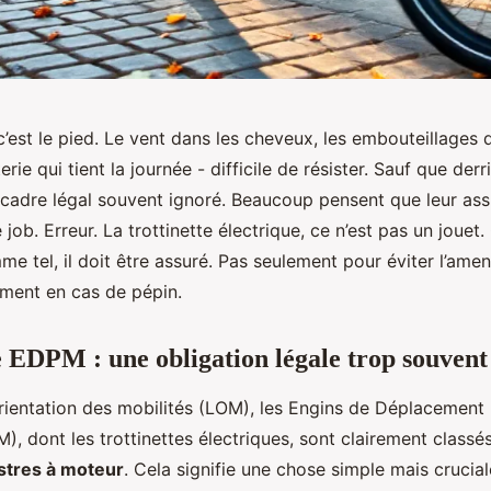
, c’est le pied. Le vent dans les cheveux, les embouteillages q
erie qui tient la journée - difficile de résister. Sauf que derr
un cadre légal souvent ignoré. Beaucoup pensent que leur as
e job. Erreur. La trottinette électrique, ce n’est pas un jouet.
me tel, il doit être assuré. Pas seulement pour éviter l’ame
iment en cas de pépin.
 EDPM : une obligation légale trop souvent
’orientation des mobilités (LOM), les Engins de Déplacement
), dont les trottinettes électriques, sont clairement clas
stres à moteur
. Cela signifie une chose simple mais cruciale