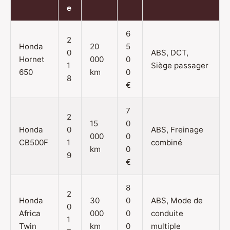
e
6
2
Honda
20
5
0
ABS, DCT,
Hornet
000
0
1
Siège passager
650
km
0
8
€
7
2
15
0
Honda
0
ABS, Freinage
000
0
CB500F
1
combiné
km
0
9
€
8
2
Honda
30
0
ABS, Mode de
0
Africa
000
0
conduite
1
Twin
km
0
multiple