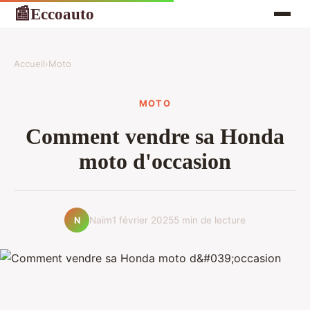
Eccoauto
📰
Accueil
›
Moto
MOTO
Comment vendre sa Honda
moto d'occasion
Naïm
1 février 2025
5 min de lecture
N